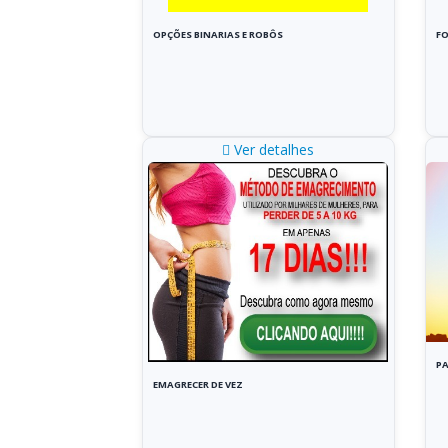
OPÇÕES BINARIAS E ROBÔS
FO
Ver detalhes
PA
EMAGRECER DE VEZ