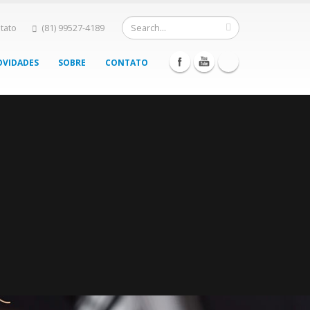
tato
(81) 99527-4189
VIDADES
SOBRE
CONTATO