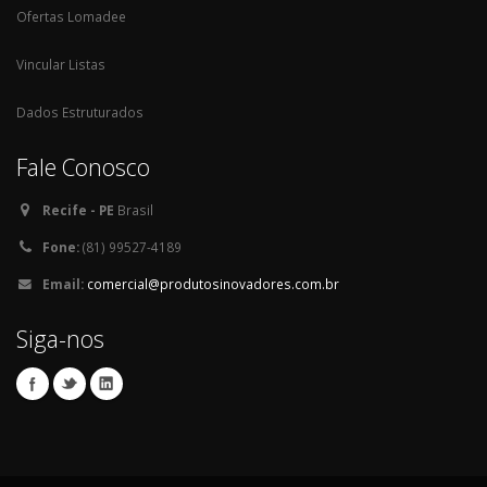
Ofertas Lomadee
Vincular Listas
Dados Estruturados
Fale Conosco
Recife - PE
Brasil
Fone:
(81) 99527-4189
Email:
comercial@produtosinovadores.com.br
Siga-nos