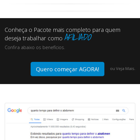
Conheça o Pacote mais completo para quem
AFILIADO
deseja trabalhar como
Confira abaixo os benefícios.
Quero começar AGORA!
ou
Veja Mais.