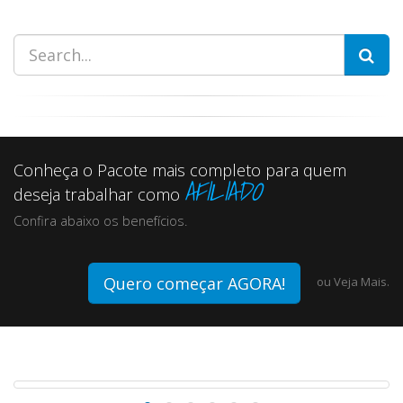
Conheça o Pacote mais completo para quem
AFILIADO
deseja trabalhar como
Confira abaixo os benefícios.
Quero começar AGORA!
ou
Veja Mais.
SEO
Google