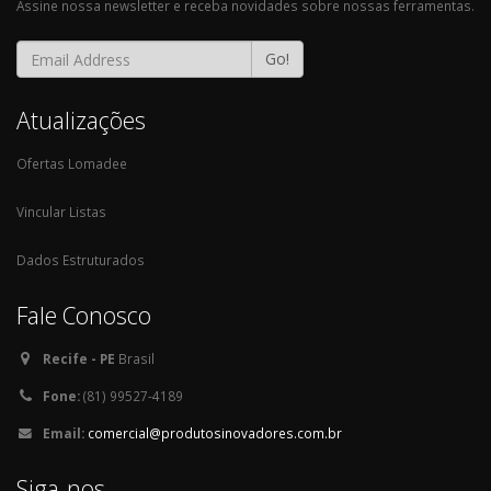
Assine nossa newsletter e receba novidades sobre nossas ferramentas.
Go!
Atualizações
Ofertas Lomadee
Vincular Listas
Dados Estruturados
Fale Conosco
Recife - PE
Brasil
Fone:
(81) 99527-4189
Email:
comercial@produtosinovadores.com.br
Siga-nos