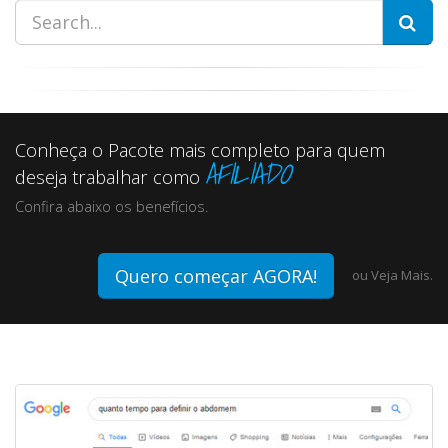
Conheça o Pacote mais completo para quem
AFILIADO
deseja trabalhar como
Confira abaixo os benefícios.
Quero começar AGORA!
ou
Veja Mais.