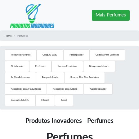
Mais Perfumes
Home
Perfumes
Produtos Naturais
Canguru Baby
Massageador
Cadeira Para Crianças
Notebooks
Perfumes
Roupas Femininas
Brinquedos Infantis
Ar Condicionados
Roupas Infantis
Roupas Plus Size Feminina
Acessórios para Maquiagens
Acessórios para Cabelo
Autobrozeador
Calças LEGGING
Infantil
Geral
Produtos Inovadores - Perfumes
Perfumes