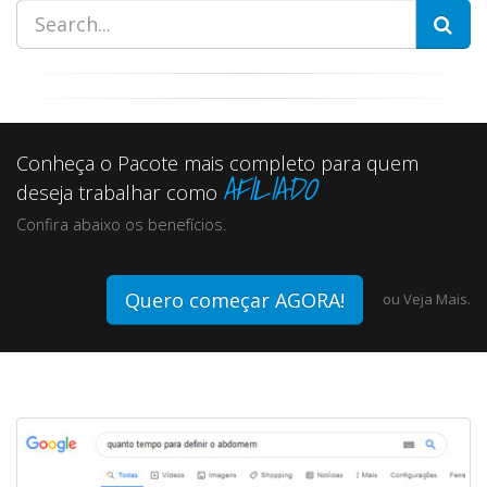
Conheça o Pacote mais completo para quem
AFILIADO
deseja trabalhar como
Confira abaixo os benefícios.
Quero começar AGORA!
ou
Veja Mais.