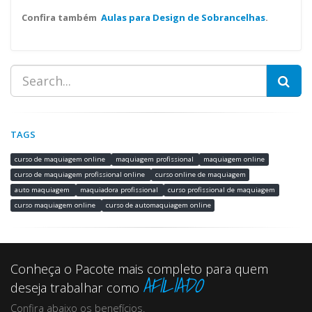
Confira também
Aulas para Design de Sobrancelhas
.
TAGS
curso de maquiagem online
maquiagem profissional
maquiagem online
curso de maquiagem profissional online
curso online de maquiagem
auto maquiagem
maquiadora profissional
curso profissional de maquiagem
curso maquiagem online
curso de automaquiagem online
Conheça o Pacote mais completo para quem
AFILIADO
deseja trabalhar como
Confira abaixo os benefícios.