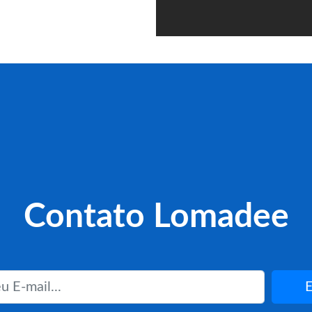
Contato Lomadee
E