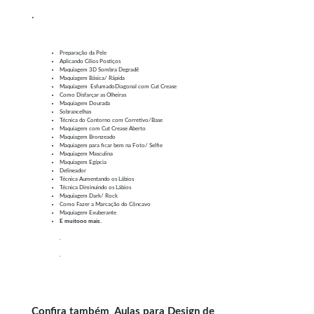
.
Preparação da Pele
Aplicando Cílios Postiços
Maquiagem 3D Sombra Degradê
Maquiagem Básica/ Rápida
Maquiagem EsfumadoDiagonal com Cut Crease
Como Disfarçar as Olheiras
Maquiagem Dourada
Sobrancelhas
Técnica do Contorno com Corretivo/Base
Maquiagem com Cut Crease Aberto
Maquiagem Bronzeado
Maquiagem para ficar bem na Foto/ Selfie
Maquiagem Masculina
Maquiagem Egípcia
Delineador
Técnica Aumentando os Lábios
Técnica Diminuindo os Lábios
Maquiagem Dark/ Rock
Como Fazer a Marcação do Côncavo
Maquiagem Exuberante
E muitooo mais.
.
.
Confira também
Aulas para Design de