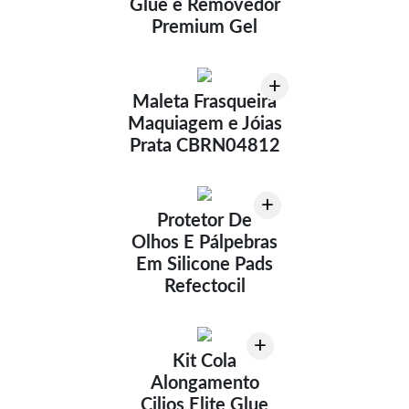
Glue e Removedor
Premium Gel
+
Maleta Frasqueira
Maquiagem e Jóias
Prata CBRN04812
+
Protetor De
Olhos E Pálpebras
Em Silicone Pads
Refectocil
+
Kit Cola
Alongamento
Cilios Elite Glue