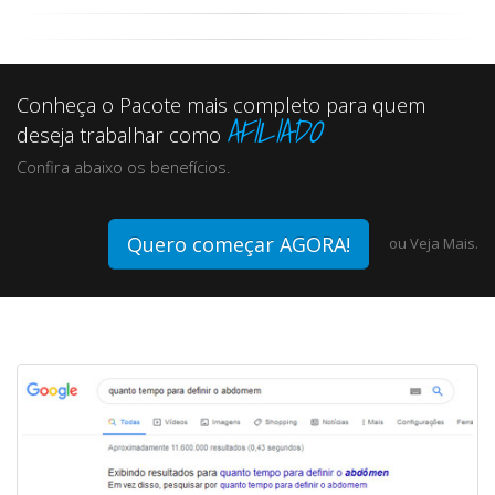
Conheça o Pacote mais completo para quem
AFILIADO
deseja trabalhar como
Confira abaixo os benefícios.
Quero começar AGORA!
ou
Veja Mais.