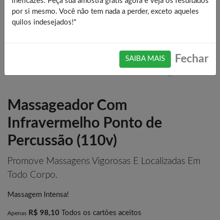
ineficazes. Peça sua amostra grátis agora e veja os resultados
por si mesmo. Você não tem nada a perder, exceto aqueles
quilos indesejados!"
Fechar
SAIBA MAIS
Massageador Com
Infravermelho Ponto de
Percussão (110v)
Promove Massagens Vigorosas E Localizadas Em
Todo Corpo.
Massagem Intensa!
R$ 98,10
Todos os cartões aceitos
Apenas