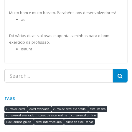
Muito bom e muito barato. Parabéns aos desenvolvedores!
as
Dá várias dicas valiosas e aponta caminhos para o bom
exercício da profissão.
Isaura
TAGS
curso de excel
excel avancado
curso de excel avancado
excel basico
curso excel avancado
curso de excel online
curso excel online
excel online gratis
excel intermediario
curso de excel senac