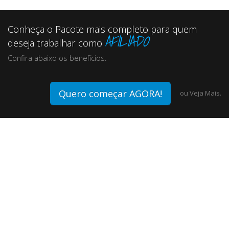
Conheça o Pacote mais completo para quem
AFILIADO
deseja trabalhar como
Confira abaixo os benefícios.
Quero começar AGORA!
ou
Veja Mais.