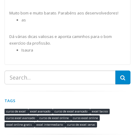
Muito bom e muito barato. Parabéns aos desenvolvedores!
as
Dá várias dicas valiosas e aponta caminhos para o bom
exercício da profissão.
Isaura
TAGS
curso de excel
excel avancado
curso de excel avancado
excel basico
curso excel avancado
curso de excel online
curso excel online
excel online gratis
excel intermediario
curso de excel senac