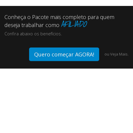
Conheça o Pacote mais completo para quem
AFILIADO
deseja trabalhar como
Confira abaixo os benefícios.
Quero começar AGORA!
ou
Veja Mais.