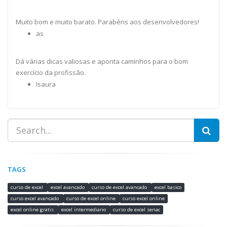
Muito bom e muito barato. Parabéns aos desenvolvedores!
as
Dá várias dicas valiosas e aponta caminhos para o bom
exercício da profissão.
Isaura
TAGS
curso de excel
excel avancado
curso de excel avancado
excel basico
curso excel avancado
curso de excel online
curso excel online
excel online gratis
excel intermediario
curso de excel senac