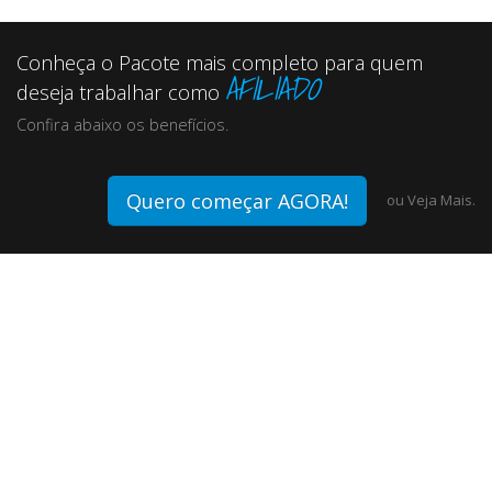
Conheça o Pacote mais completo para quem
AFILIADO
deseja trabalhar como
Confira abaixo os benefícios.
Quero começar AGORA!
ou
Veja Mais.