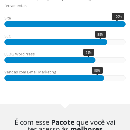
ferramentas
100%
Site
85%
SEO
75%
BLOG WordPress
85%
Vendas com E-mail Marketing
É com esse
Pacote
que você vai
ter acesso às
melhores