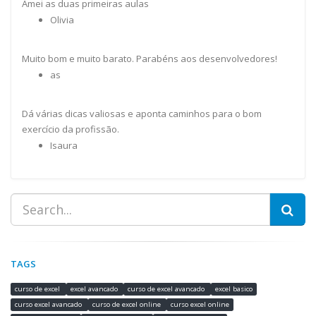
Amei as duas primeiras aulas
Olivia
Muito bom e muito barato. Parabéns aos desenvolvedores!
as
Dá várias dicas valiosas e aponta caminhos para o bom
exercício da profissão.
Isaura
TAGS
curso de excel
excel avancado
curso de excel avancado
excel basico
curso excel avancado
curso de excel online
curso excel online