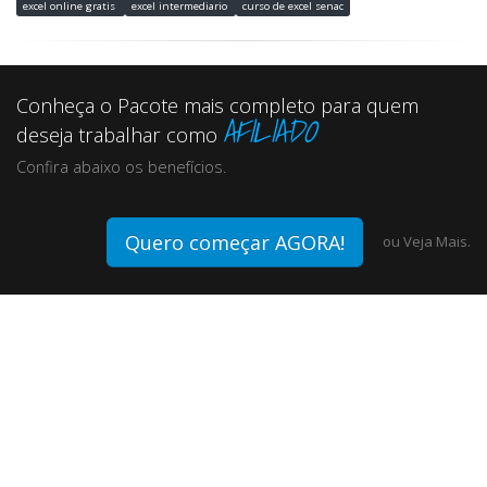
excel online gratis
excel intermediario
curso de excel senac
Conheça o Pacote mais completo para quem
AFILIADO
deseja trabalhar como
Confira abaixo os benefícios.
Quero começar AGORA!
ou
Veja Mais.