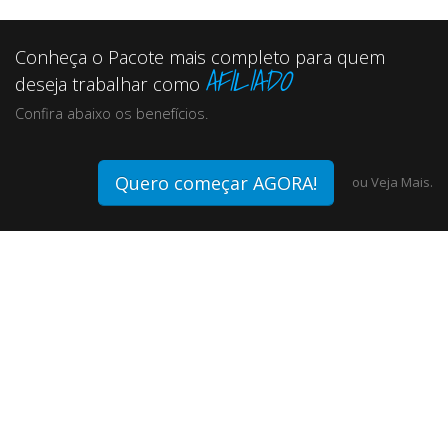
Conheça o Pacote mais completo para quem
AFILIADO
deseja trabalhar como
Confira abaixo os benefícios.
Quero começar AGORA!
ou
Veja Mais.