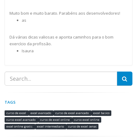
Muito bom e muito barato. Parabéns aos desenvolvedores!
as
Dá várias dicas valiosas e aponta caminhos para o bom
exercício da profissão.
Isaura
TAGS
curso de excel
excel avancado
curso de excel avancado
excel basico
curso excel avancado
curso de excel online
curso excel online
excel online gratis
excel intermediario
curso de excel senac