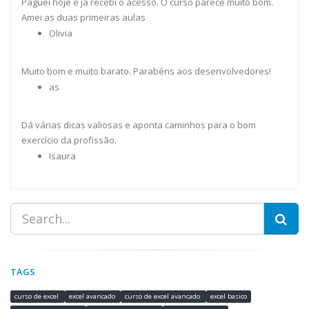
Paguei hoje e já recebi o acesso. O curso parece muito bom.
Amei as duas primeiras aulas
Olivia
Muito bom e muito barato. Parabéns aos desenvolvedores!
as
Dá várias dicas valiosas e aponta caminhos para o bom
exercício da profissão.
Isaura
TAGS
curso de excel
excel avancado
curso de excel avancado
excel basico