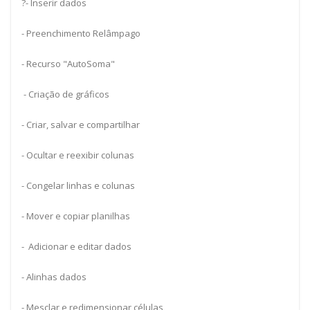
?- Inserir dados
- Preenchimento Relâmpago
- Recurso "AutoSoma"
- Criação de gráficos
- Criar, salvar e compartilhar
- Ocultar e reexibir colunas
- Congelar linhas e colunas
- Mover e copiar planilhas
- Adicionar e editar dados
- Alinhas dados
- Mesclar e redimensionar células