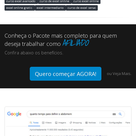
curso excel avancado
curso de excel online
curso excel online
excel online gratis
excel intermediario
curso de excel senac
Conheça o Pacote mais completo para quem
AFILIADO
deseja trabalhar como
Confira abaixo os benefícios.
Quero começar AGORA!
ou
Veja Mais.