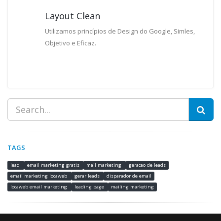
Layout Clean
Utilizamos princípios de Design do Google, Simles,
Objetivo e Eficaz.
TAGS
lead
email marketing gratis
mail marketing
geracao de leads
email marketing locaweb
gerar leads
disparador de email
locaweb email marketing
leading page
mailing marketing