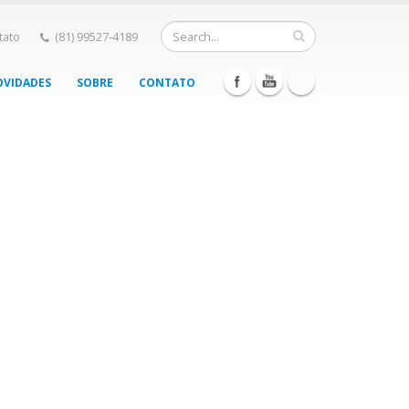
tato
(81) 99527-4189
VIDADES
SOBRE
CONTATO