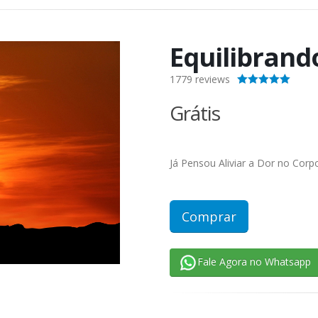
Equilibrand
1779
reviews
4.40
out of 5
Grátis
Já Pensou Aliviar a Dor no Cor
Comprar
Fale Agora no Whatsapp