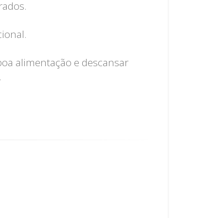
rados.
ional.
 boa alimentação e descansar
.