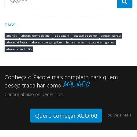
TAGS
ananás
abacaxi gomo de mel
de abacaxi
abacaxi de gomo
abacaxi perola
abacaxi é fruta
abacaxi com gengibre
fruta ananás
abacaxi em gomos
abacaxi com limão
Conheça o Pacote mais completo para quem
AFILIADO
deseja trabalhar como
Confira abaixo os benefícios.
Quero começar AGORA!
ou
Veja Mais.