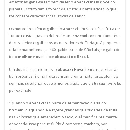
Amazonas gaba-se também de ter o
abacaxi mais doce
do
planeta. O fruto tem alto teor de açúcar e baixa acidez, o que
lhe confere características únicas de sabor.
Os moradores têm orgulho do
abacaxi
. Em São Luís, a fruta de
Turiaçu custa quase o dobro de um
abacaxi
comum. Tamanha
doçura deixa orgulhosos os moradores de Turiaçu. A pequena
cidade maranhense, a 460 quilômetros de São Luís, se gaba de
ter o
melhor
e mais doce
abacaxi do Brasil
.
Um dos mais conhecidos, o
abacaxi Havaí
tem características
bem próprias. É uma fruta com um aroma muito forte, além de
ser mais suculenta, doce e menos ácida que o
abacaxi pérola
,
por exemplo
“Quando o
abacaxi
faz parte da alimentação diária do
homem
, ou quando ele ingere grandes quantidades da fruta
nas 24 horas que antecedem o sexo, o sêmen fica realmente
adocicado. Isso porque fluído é composto, também, por