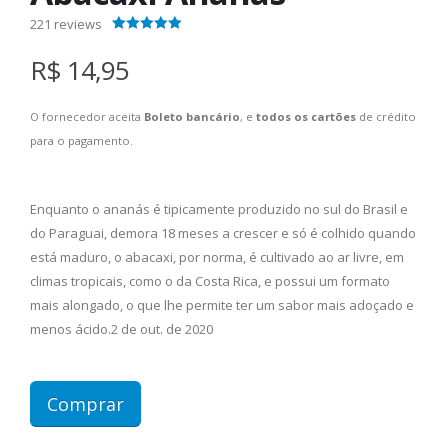
221
reviews
4.40
out of 5
R$ 14,95
O fornecedor aceita
Boleto bancário
, e
todos os cartões
de crédito
para o pagamento.
Enquanto o ananás é tipicamente produzido no sul do Brasil e
do Paraguai, demora 18 meses a crescer e só é colhido quando
está maduro, o abacaxi, por norma, é cultivado ao ar livre, em
climas tropicais, como o da Costa Rica, e possui um formato
mais alongado, o que lhe permite ter um sabor mais adoçado e
menos ácido.2 de out. de 2020
Comprar