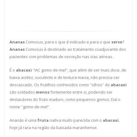
Ananas
Comosus, para o que é indicado e para o que
serve
?
Ananas
Comosus é destinado ao tratamento coadjuvante dos
pacientes com problemas de secreção nas vias aéreas.
É o
abacaxi
''IAC gomo-de-mel'', que além de ser mais doce, de
baixa acidez, suculento e de textura macia, não precisa ser
descascado. Os frutilhos conhecidos como ''olhos'' do
abacaxi
são soldados
menos
fortemente entre si, podendo ser
destacáveis do fruto maduro, como pequenos gomos. Daí o
nome ''gomo-de-mel''.
Ananás é uma
fruta
nativa muito parecida com o
abacaxi
,
hoje já rara na região da baixada maranhense.