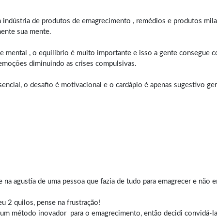
 a indústria de produtos de emagrecimento , remédios e produtos mil
mente sua mente.
 mental , o equilíbrio é muito importante e isso a gente consegue
 emoções diminuindo as crises compulsivas.
ncial, o desafio é motivacional e o cardápio é apenas sugestivo gera
e na agustia de uma pessoa que fazia de tudo para emagrecer e não e
 2 quilos, pense na frustração!
lgum método inovador para o
emagrecimento
, então decidi convidá-l