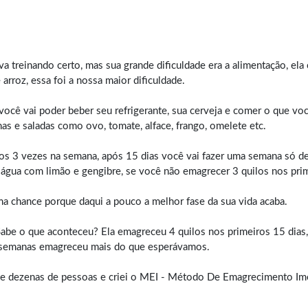
a treinando certo, mas sua grande dificuldade era a alimentação, el
arroz, essa foi a nossa maior dificuldade.
você vai poder beber seu refrigerante, sua cerveja e comer o que vo
ínas e saladas como ovo, tomate, alface, frango, omelete etc.
nos 3 vezes na semana, após 15 dias você vai fazer uma semana só de
água com limão e gengibre, se você não emagrecer 3 quilos nos prim
tima chance porque daqui a pouco a melhor fase da sua vida acaba.
Sabe o que aconteceu? Ela emagreceu 4 quilos nos primeiros 15 dias,
8 semanas emagreceu mais do que esperávamos.
da de dezenas de pessoas e criei o MEI - Método De Emagrecimento Im