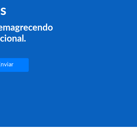
s
o emagrecendo
cional.
Enviar