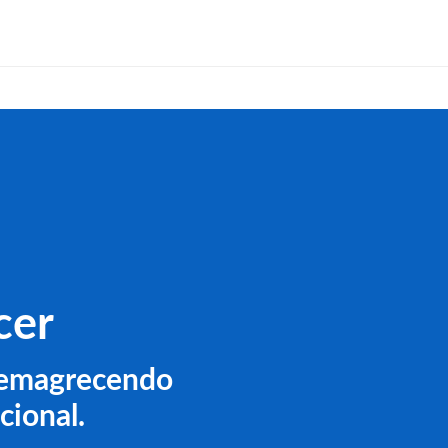
cer
o emagrecendo
cional.