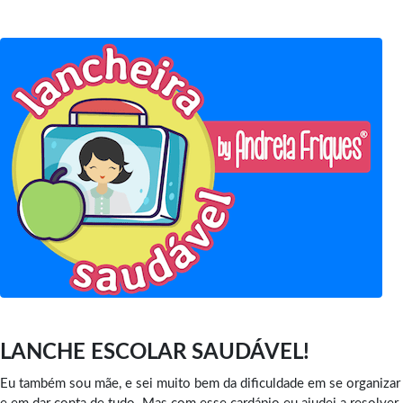
LANCHE ESCOLAR SAUDÁVEL!
Eu também sou mãe, e sei muito bem da dificuldade em se organizar