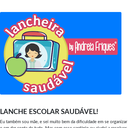
LANCHE ESCOLAR SAUDÁVEL!
Eu também sou mãe, e sei muito bem da dificuldade em se organizar