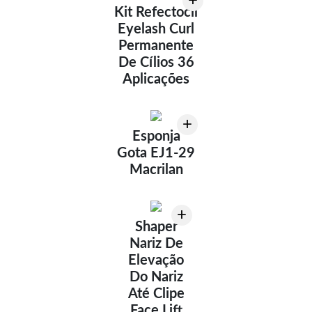
+
Kit Refectocil
Eyelash Curl
Permanente
De Cílios 36
Aplicações
+
Esponja
Gota EJ1-29
Macrilan
+
Shaper
Nariz De
Elevação
Do Nariz
Até Clipe
Face Lift