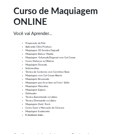
Curso de Maquiagem
ONLINE
Você vai Aprender...
Preparação da Pele
Aplicando Cílios Postiços
Maquiagem 3D Sombra Degradê
Maquiagem Básica/ Rápida
Maquiagem EsfumadoDiagonal com Cut Crease
Como Disfarçar as Olheiras
Maquiagem Dourada
Sobrancelhas
Técnica do Contorno com Corretivo/Base
Maquiagem com Cut Crease Aberto
Maquiagem Bronzeado
Maquiagem para ficar bem na Foto/ Selfie
Maquiagem Masculina
Maquiagem Egípcia
Delineador
Técnica Aumentando os Lábios
Técnica Diminuindo os Lábios
Maquiagem Dark/ Rock
Como Fazer a Marcação do Côncavo
Maquiagem Exuberante
E muitooo mais...