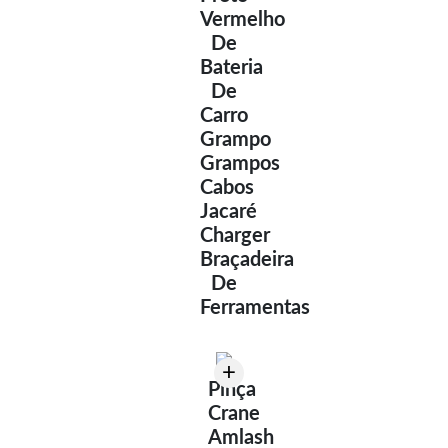
Vermelho
De
Bateria
De
Carro
Grampo
Grampos
Cabos
Jacaré
Charger
Braçadeira
De
Ferramentas
+
Pinça
Crane
Amlash