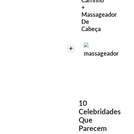
Carrinho
+
Massageador
De
Cabeça
+
massageador
10
Celebridades
Que
Parecem