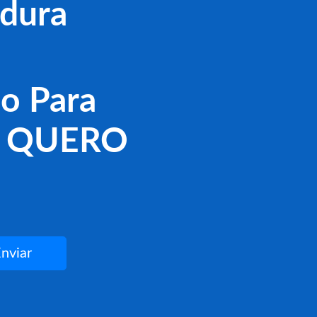
rdura
do Para
l! QUERO
nviar