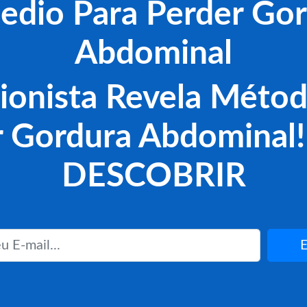
dio Para Perder Go
Abdominal
ionista Revela Méto
 Gordura Abdomina
DESCOBRIR
E