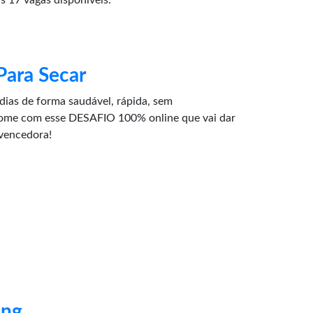
s 17 vagas disponíveis.
Para Secar
dias de forma saudável, rápida, sem
ome com esse DESAFIO 100% online que vai dar
vencedora!
ing