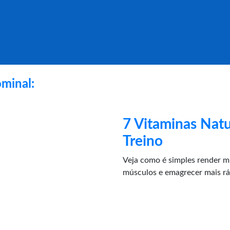
minal:
7 Vitaminas Natu
Treino
Veja como é simples render mu
músculos e emagrecer mais r