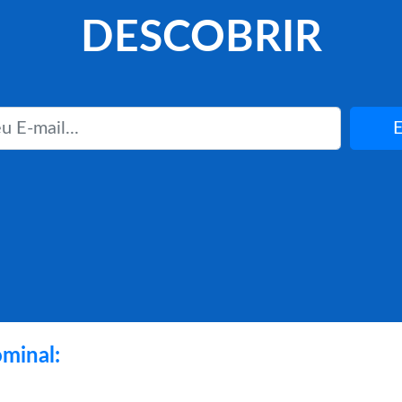
DESCOBRIR
E
minal: