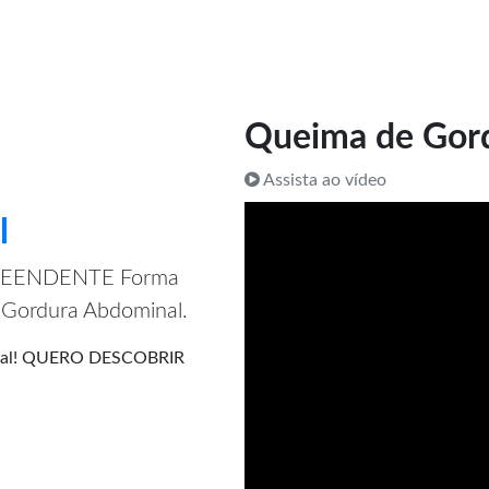
Queima de Gor
Assista ao vídeo
l
PREENDENTE Forma
e Gordura Abdominal.
minal! QUERO DESCOBRIR