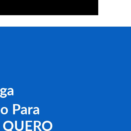
iga
do Para
l! QUERO