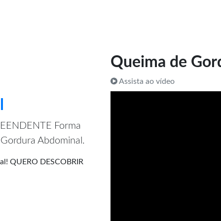
Queima de Gor
Assista ao vídeo
l
PREENDENTE Forma
e Gordura Abdominal.
minal! QUERO DESCOBRIR