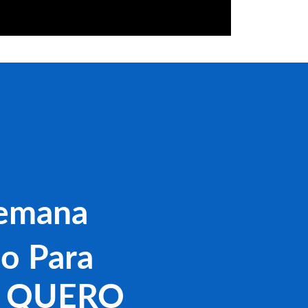
Semana
do Para
l! QUERO