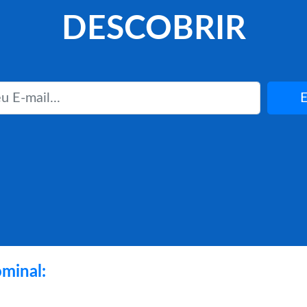
DESCOBRIR
E
minal: