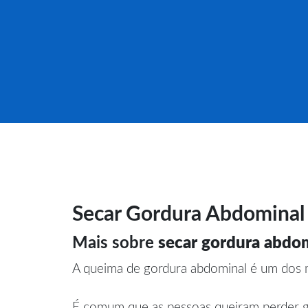
Secar Gordura Abdominal
Mais sobre
secar gordura abdom
A queima de gordura abdominal é um dos m
É comum que as pessoas queiram perder go