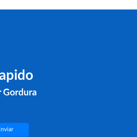
apido
r Gordura
Enviar