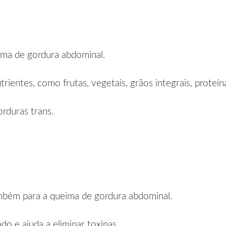
ima de gordura abdominal.
ientes, como frutas, vegetais, grãos integrais, proteí
rduras trans.
ambém para a queima de gordura abdominal.
o e ajuda a eliminar toxinas.