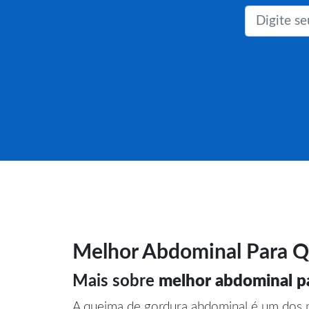
Melhor Abdominal Para Q
Mais sobre
melhor abdominal p
A queima de gordura abdominal é um dos m