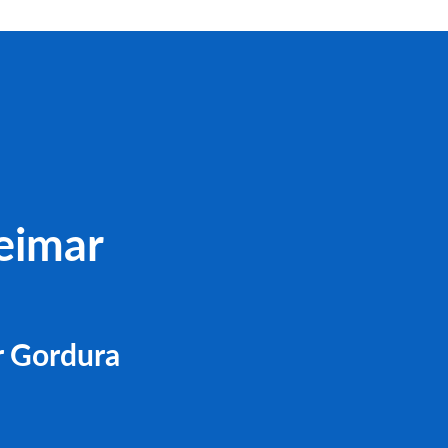
eimar
r Gordura