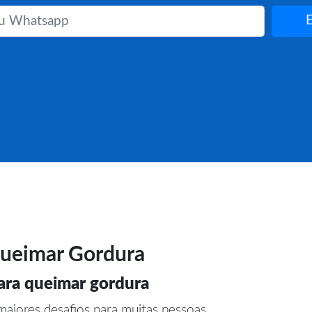
ueimar Gordura
ara queimar gordura
aiores desafios para muitas pessoas.