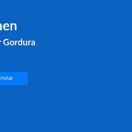
men
r Gordura
Enviar