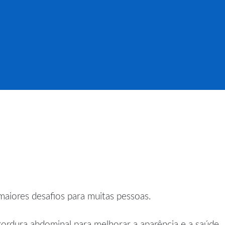
aiores desafios para muitas pessoas.
rdura abdominal para melhorar a aparência e a saúde.