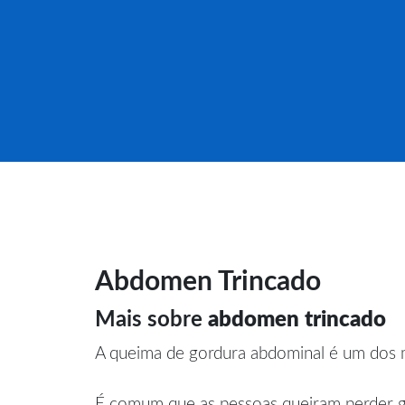
Abdomen Trincado
Mais sobre
abdomen trincado
A queima de gordura abdominal é um dos m
É comum que as pessoas queiram perder go