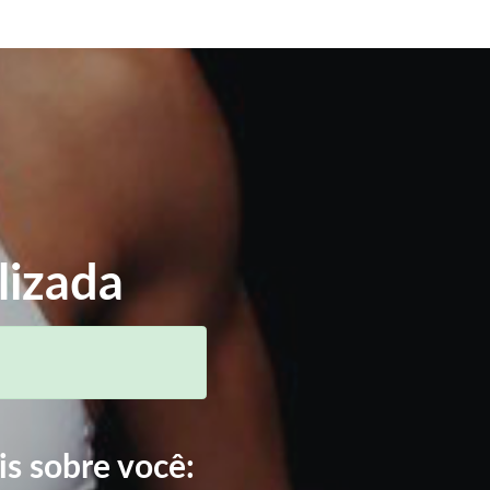
lizada
is sobre você: