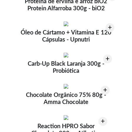
Proteína de ervilha e arroz biO2
Protein Alfarroba 300g - biO2
+
Óleo de Cártamo + Vitamina E 120
Cápsulas - Upnutri
+
Carb-Up Black Laranja 300g -
Probiótica
+
Chocolate Orgânico 75% 80g -
Amma Chocolate
+
Reaction HPRO Sabor