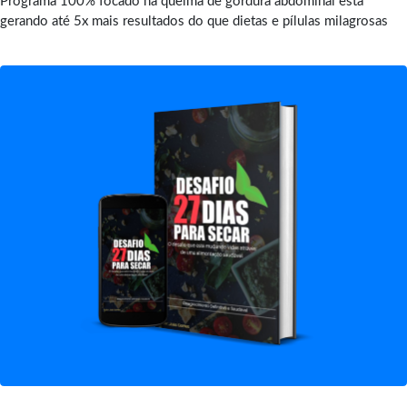
Programa 100% focado na queima de gordura abdominal está
gerando até 5x mais resultados do que dietas e pílulas milagrosas