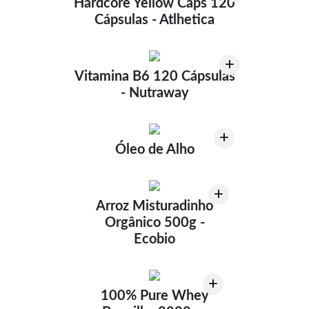
Hardcore Yellow Caps 120
Cápsulas - Atlhetica
+
Vitamina B6 120 Cápsulas
- Nutraway
+
Óleo de Alho
+
Arroz Misturadinho
Orgânico 500g -
Ecobio
+
100% Pure Whey