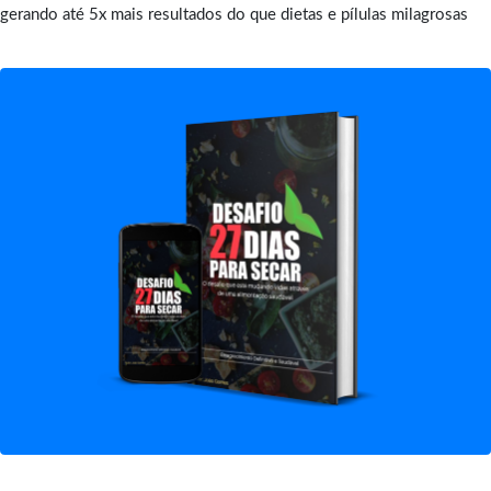
gerando até 5x mais resultados do que dietas e pílulas milagrosas