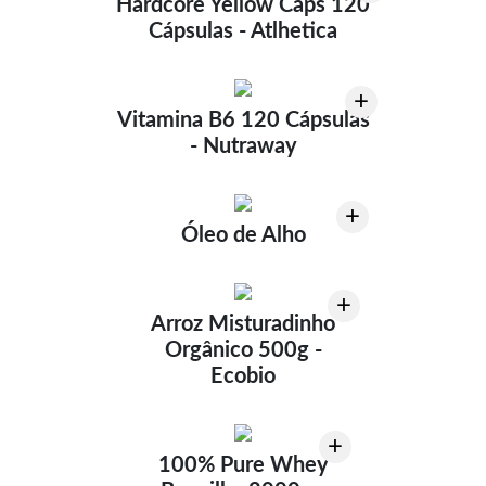
Hardcore Yellow Caps 120
Cápsulas - Atlhetica
+
Vitamina B6 120 Cápsulas
- Nutraway
+
Óleo de Alho
+
Arroz Misturadinho
Orgânico 500g -
Ecobio
+
100% Pure Whey