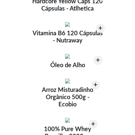
Hardcore Yellow Caps 120
Cápsulas - Atlhetica
+
Vitamina B6 120 Cápsulas
- Nutraway
+
Óleo de Alho
+
Arroz Misturadinho
Orgânico 500g -
Ecobio
+
100% Pure Whey