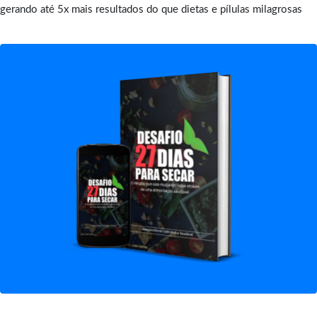
gerando até 5x mais resultados do que dietas e pílulas milagrosas