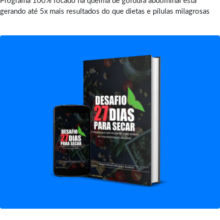
Programa 100% focado na queima de gordura abdominal está
gerando até 5x mais resultados do que dietas e pílulas milagrosas