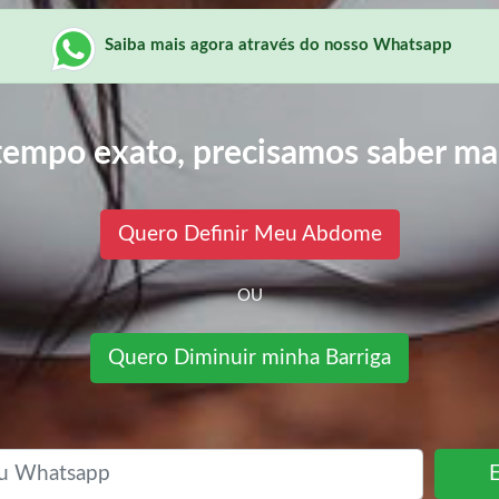
Saiba mais agora através do nosso Whatsapp
tempo exato, precisamos saber ma
Quero Definir Meu Abdome
OU
Quero Diminuir minha Barriga