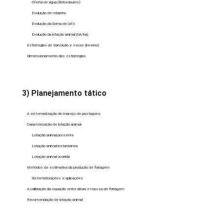
Oferta de água (Bebedouros)
Evolução de rebanho
Evolução da Soma de UA’s
Evolução da lotação animal (UA/ha)
Estratégias de transição e secas (inverno)
Dimensionamento das estratégias
3) Planejamento tático
A sistematização do manejo de pastagens
Caracterização de lotação animal
Lotação animal presente
Lotação animal instantânea
Lotação animal ocorrida
Métodos de estimativa da produção de forragem
Sistematizações e aplicações
A calibração da equação entre altura e massa de forragem
Recomendação de lotação animal