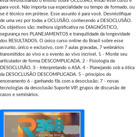
está revolucinando o ensino sobre OCLUSÃO, então esse curso é
para você. Não importa sua especialidade ou tempo de formado, ou
se é técnico em prótese. Esse assunto é para você. Desmistifique
de uma vez por todas a OCLUSÃO, conhecendo a DESOCLUSÃO.
Os objetivos são: melhora significativa no DIAGNÓSTICO,
segurança nos PLANEJAMENTOS e tranquilidade da longevidade
dos RESULTADOS. O único curso online do Brasil sobre esse
assunto, único e exclusivo, com 7 aulas gravadas, 7 webnários
transmitidos ao vivo e o evento ao vivo incrível. 1 - Monte seu
articulador de forma DESCOMPLICADA. 2 - Fisiologia da
DESOCLUSÃO. 3 - Interpretando o ASA. 4 - Planejando sob a ótica
da DESOCLUSÃO DESCOMPLICADA. 5 - princípios do
enceramento 6 - ganhando fãs com a desoclusão; 7 - novas
tecnologias da desoclusão Suporte VIP, grupos de discursão de
casos e seminários.