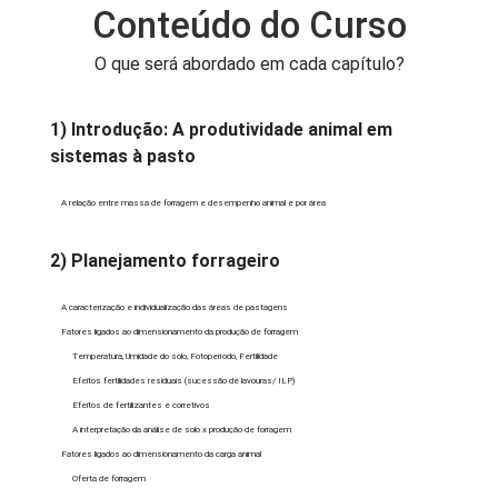
Conteúdo do Curso
O que será abordado em cada capítulo?
1) Introdução: A produtividade animal em
sistemas à pasto
A relação entre massa de forragem e desempenho animal e por área
2) Planejamento forrageiro
A caracterização e individualização das áreas de pastagens
Fatores ligados ao dimensionamento da produção de forragem
Temperatura, Umidade do solo, Fotoperíodo, Fertilidade
Efeitos fertilidades residuais (sucessão de lavouras/ ILP)
Efeitos de fertilizantes e corretivos
A interpretação da análise de solo x produção de forragem
Fatores ligados ao dimensionamento da carga animal
Oferta de forragem