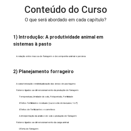
Conteúdo do Curso
O que será abordado em cada capítulo?
1) Introdução: A produtividade animal em
sistemas à pasto
A relação entre massa de forragem e desempenho animal e por área
2) Planejamento forrageiro
A caracterização e individualização das áreas de pastagens
Fatores ligados ao dimensionamento da produção de forragem
Temperatura, Umidade do solo, Fotoperíodo, Fertilidade
Efeitos fertilidades residuais (sucessão de lavouras/ ILP)
Efeitos de fertilizantes e corretivos
A interpretação da análise de solo x produção de forragem
Fatores ligados ao dimensionamento da carga animal
Oferta de forragem