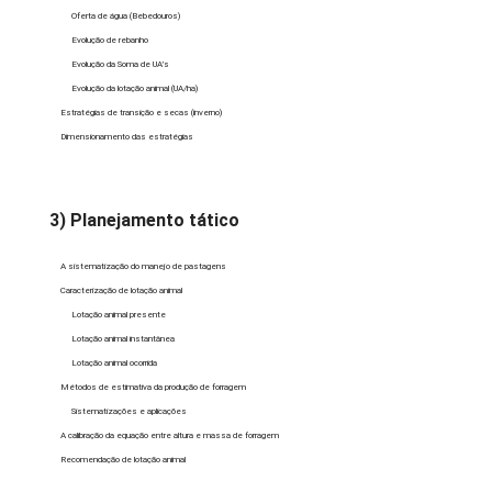
Oferta de água (Bebedouros)
Evolução de rebanho
Evolução da Soma de UA’s
Evolução da lotação animal (UA/ha)
Estratégias de transição e secas (inverno)
Dimensionamento das estratégias
3) Planejamento tático
A sistematização do manejo de pastagens
Caracterização de lotação animal
Lotação animal presente
Lotação animal instantânea
Lotação animal ocorrida
Métodos de estimativa da produção de forragem
Sistematizações e aplicações
A calibração da equação entre altura e massa de forragem
Recomendação de lotação animal