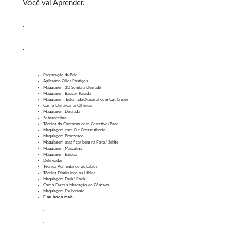
Você vai Aprender.
.
.
Preparação da Pele
Aplicando Cílios Postiços
Maquiagem 3D Sombra Degradê
Maquiagem Básica/ Rápida
Maquiagem EsfumadoDiagonal com Cut Crease
Como Disfarçar as Olheiras
Maquiagem Dourada
Sobrancelhas
Técnica do Contorno com Corretivo/Base
Maquiagem com Cut Crease Aberto
Maquiagem Bronzeado
Maquiagem para ficar bem na Foto/ Selfie
Maquiagem Masculina
Maquiagem Egípcia
Delineador
Técnica Aumentando os Lábios
Técnica Diminuindo os Lábios
Maquiagem Dark/ Rock
Como Fazer a Marcação do Côncavo
Maquiagem Exuberante
E muitooo mais.
.
.