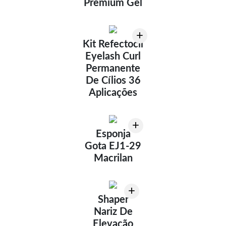
Premium Gel
+
Kit Refectocil
Eyelash Curl
Permanente
De Cílios 36
Aplicações
+
Esponja
Gota EJ1-29
Macrilan
+
Shaper
Nariz De
Elevação