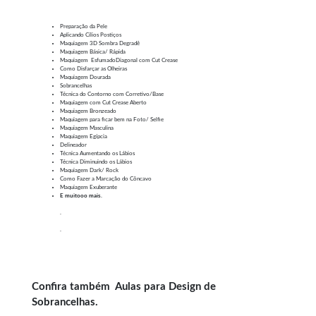
Preparação da Pele
Aplicando Cílios Postiços
Maquiagem 3D Sombra Degradê
Maquiagem Básica/ Rápida
Maquiagem EsfumadoDiagonal com Cut Crease
Como Disfarçar as Olheiras
Maquiagem Dourada
Sobrancelhas
Técnica do Contorno com Corretivo/Base
Maquiagem com Cut Crease Aberto
Maquiagem Bronzeado
Maquiagem para ficar bem na Foto/ Selfie
Maquiagem Masculina
Maquiagem Egípcia
Delineador
Técnica Aumentando os Lábios
Técnica Diminuindo os Lábios
Maquiagem Dark/ Rock
Como Fazer a Marcação do Côncavo
Maquiagem Exuberante
E muitooo mais.
.
.
Confira também
Aulas para Design de
Sobrancelhas
.