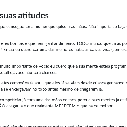
 suas atitudes
que consegue ter a mulher que quiser nas mãos. Não importa se faça c
ulheres bonitas é que nem ganhar dinheiro. TODO mundo quer, mas 
 Então eu quero dar uma das melhores notícias da sua vida (sem exa
a muito importante de você: eu quero que a sua mente esteja program
alhe,àvocê não terá chances.
atletas campeões falam... que eles já se viam desde criança ganhand
les já se enxergavam no topo antes mesmo de chegarem lá.
mpetição já com uma das mãos na taça, porque suas mentes já estão
VÃO chegar lá e que realmente MERECEM o que há de melhor.