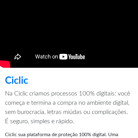
Ciclic
Na Ciclic criamos processos 100% digitais: você
começa e termina a compra no ambiente digital,
sem burocracia, letras miúdas ou complicações.
É seguro, simples e rápido.
Ciclic sua plataforma de proteção 100% digital. Uma