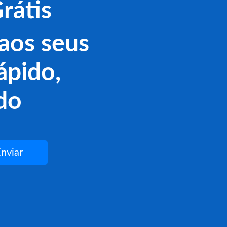
rátis
aos seus
ápido,
do
nviar