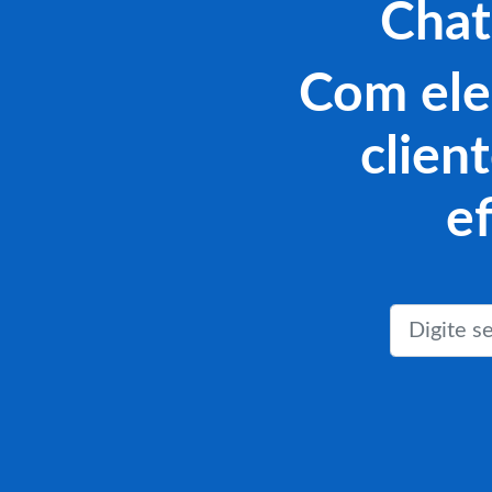
Chat
Com ele
clien
e