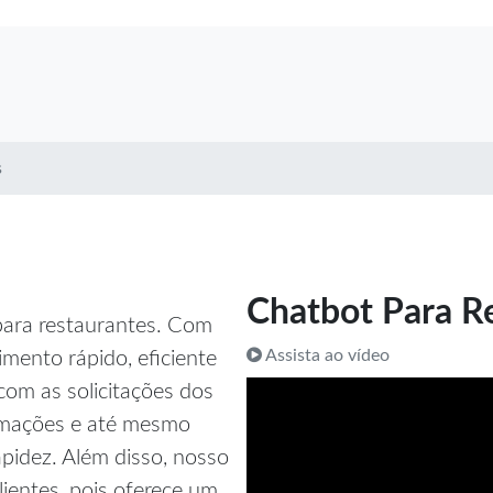
s
Chatbot Para R
ara restaurantes. Com
Assista ao vídeo
imento rápido, eficiente
com as solicitações dos
ormações e até mesmo
apidez. Além disso, nosso
ientes, pois oferece um