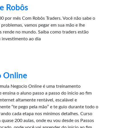
 e Robôs
0 por mês Com Robôs Traders. Você não sabe o
 problemas, vamos pegar em sua mão e lhe
is rende no mundo. Saiba como traders estão
 investimento ao dia
 Online
rmula Negocio Online é uma treinamento
 ensina o aluno passo a passo do inicio ao fim
ternet altamente rentável, escalável e
lmente “te pego pela mão” e te guio durante todo o
rando cada etapa nos mínimos detalhes. Curso
quase 200 aulas, onde eu vou desde os Passos
ançado, onde você vai aprender do inicio ao fim